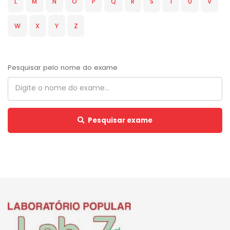
L
M
N
O
P
Q
R
S
T
U
V
W
X
Y
Z
Pesquisar pelo nome do exame
Pesquisar exame