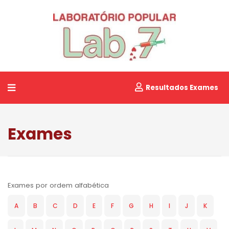
Resultados Exames
Exames
Exames por ordem alfabética
A
B
C
D
E
F
G
H
I
J
K